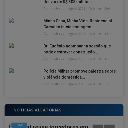
desvio de R$ 308 milhões...
Administrador
Ago 6, 2026
0
1206
Minha Casa, Minha Vida: Residencial
Carvalho inicia contagem...
Administrador
Ago 6, 2026
0
1150
Dr. Eugênio acompanha sessão que
pode destravar construção...
Administrador
Ago 6, 2026
0
1161
Polícia Militar promove palestra sobre
violência doméstica...
Administrador
Ago 6, 2026
0
1311
NOTICIAS ALEATÓRIAS
CIDADE
GE
Fan Fest reúne torcedores em
Gov