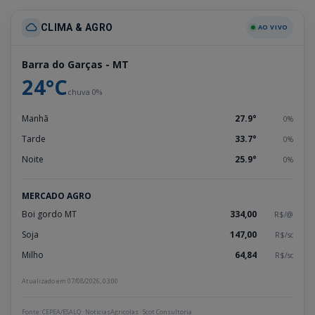
CLIMA & AGRO
AO VIVO
Barra do Garças - MT
24°C
chuva 0%
Manhã
27.9°
0%
Tarde
33.7°
0%
Noite
25.9°
0%
MERCADO AGRO
Boi gordo MT
334,00
R$/@
Soja
147,00
R$/sc
Milho
64,84
R$/sc
Atualizado em 07/08/2026, 03:00
Fonte: CEPEA/ESALQ · NoticiasAgricolas · Scot Consultoria