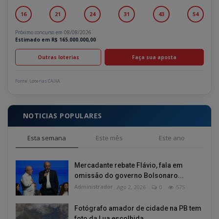
16
21
24
31
43
54
Próximo concurso em 08/08/2026
Estimado em R$ 165.000.000,00
Outras loterias
Faça sua aposta
Fonte: Loterias CAIXA
NOTICIAS POPULARES
Esta semana
Este mês
Este ano
Mercadante rebate Flávio, fala em
omissão do governo Bolsonaro...
Administrador
Ago 2, 2026
0
575
Fotógrafo amador de cidade na PB tem
foto da Lua escolhida...