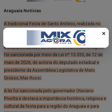
REGISTO
Araguaia Notícias
A tradicional Festa de Santo Antônio, realizada no
×
município de Barra do Garças, foi oficialmente
reconhecida como Patrimônio Histórico, Artístico e
Cultural do Estado de Mato Grosso. A homenagem
foi sancionada por meio da Lei nº 13.355, de 12 de
maio de 2026, de autoria do deputado estadual e
presidente da Assembleia Legislativa de Mato
Grosso, Max Russi.
A lei foi sancionada pelo governador Otaviano
Pivetta e destaca a importância histórica, religiosa e
cultural da festa para a região do Araguaia e para