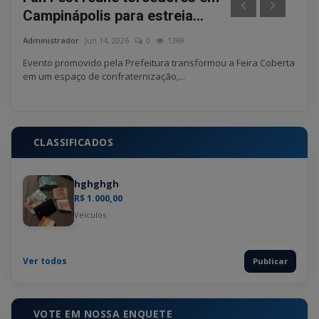
Campinápolis para estreia...
Xav
Administrador
Jun 14, 2026
0
1369
Admin
ANP
Evento promovido pela Prefeitura transformou a Feira Coberta
Lide
em um espaço de confraternização,...
neces
CLASSIFICADOS
hghghgh
R$ 1.000,00
Veículos
Ver todos
Publicar
VOTE EM NOSSA ENQUETE