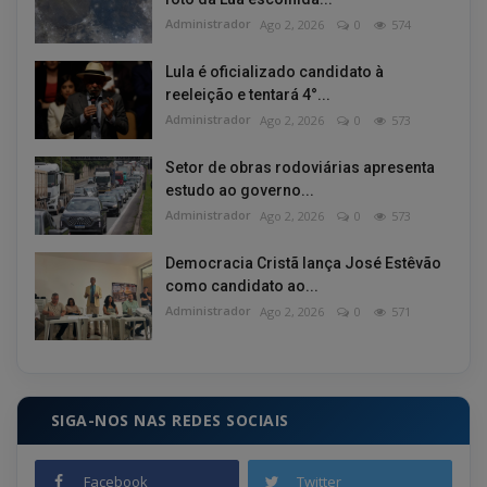
Administrador
Ago 2, 2026
0
574
Lula é oficializado candidato à
reeleição e tentará 4°...
Administrador
Ago 2, 2026
0
573
Setor de obras rodoviárias apresenta
estudo ao governo...
Administrador
Ago 2, 2026
0
573
Democracia Cristã lança José Estêvão
como candidato ao...
Administrador
Ago 2, 2026
0
571
SIGA-NOS NAS REDES SOCIAIS
Facebook
Twitter