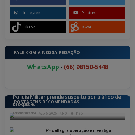
Instagram
Youtube
TikTok
Kwai
FALE COM A NOSSA REDAÇÃO
WhatsApp
-
(66) 98150-5448
POLÍCIA
Polícia Militar prende suspeito por tráfico de
POSTAGENS RECOMENDADAS
drogas e...
Administrador
Ago 6, 2026
0
1195
PF deflagra operação e investiga