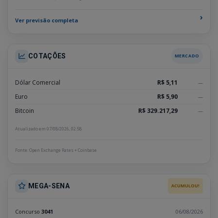
›
Ver previsão completa
COTAÇÕES
MERCADO
Dólar Comercial
R$ 5,11
—
Euro
R$ 5,90
—
Bitcoin
R$ 329.217,29
—
Atualizado em 07/08/2026, 02:58
Fonte: Open Exchange Rates + Coinbase
MEGA-SENA
ACUMULOU!
Concurso
3041
06/08/2026