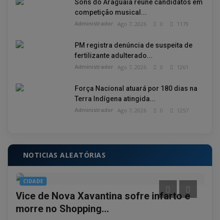
Sons do Araguaia reúne candidatos em
competição musical...
Administrador
Ago 7, 2026
0
1179
PM registra denúncia de suspeita de
fertilizante adulterado...
Administrador
Ago 7, 2026
0
1261
Força Nacional atuará por 180 dias na
Terra Indígena atingida...
Administrador
Ago 7, 2026
0
1257
NOTICIAS ALEATÓRIAS
CIDADE
PO
as
Vice de Nova Xavantina sofre infarto e
Gov
morre no Shopping...
mun