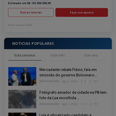
Estimado em R$ 165.000.000,00
Outras loterias
Faça sua aposta
Fonte: Loterias CAIXA
NOTICIAS POPULARES
Esta semana
Este mês
Este ano
Mercadante rebate Flávio, fala em
omissão do governo Bolsonaro...
Administrador
Ago 2, 2026
0
767
Fotógrafo amador de cidade na PB tem
foto da Lua escolhida...
Administrador
Ago 2, 2026
0
757
Lula é oficializado candidato à