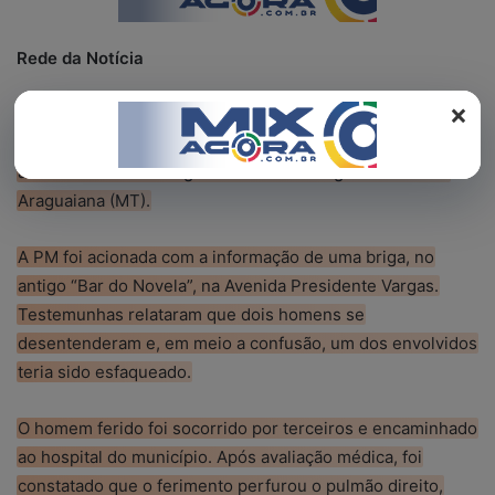
REGISTO
Rede da Notícia
×
Um idoso de 71 anos foi preso pela Polícia Militar na
sexta-feira (12), suspeito de esfaquear um homem de 58
anos durante uma briga em um bar na região central de
Araguaiana (MT).
A PM foi acionada com a informação de uma briga, no
antigo “Bar do Novela”, na Avenida Presidente Vargas.
Testemunhas relataram que dois homens se
desentenderam e, em meio a confusão, um dos envolvidos
teria sido esfaqueado.
O homem ferido foi socorrido por terceiros e encaminhado
ao hospital do município. Após avaliação médica, foi
constatado que o ferimento perfurou o pulmão direito,