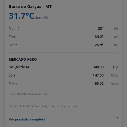
Barra do Garças - MT
31.7°C
chuva 0%
Manhã
28°
0%
Tarde
34.2°
0%
Noite
26.9°
0%
MERCADO AGRO
Boi gordo MT
340,00
R$/@
Soja
147,00
R$/sc
Milho
65,02
R$/sc
Atualizado em 08/08/2026, 14:30
Fonte: CEPEA/ESALQ · NoticiasAgricolas · Scot Consultoria
›
Ver previsão completa