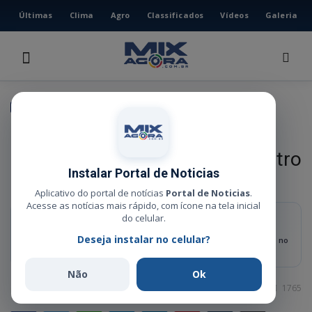
Últimas
Clima
Agro
Classificados
Vídeos
Galeria
HOME
ÚLTIMAS
CLIMA
POLÍCIA
AGRO
Idoso é preso após desferir
CLASSIFICADOS
golpes de faca em homem dentro
VÍDEOS
Instalar Portal de Noticias
de bar em Araguaiana
GALERIA
Aplicativo do portal de notícias
Portal de Noticias
.
Acesse as notícias mais rápido, com ícone na tela inicial
ESPORTE
do celular.
RESUMO RÁPIDO
Deseja instalar no celular?
Vítima teve que se transferida para Barra do Garças com perfuração no
POLÍCIA
pulmão.
POLÍTICA
Não
Ok
Administrador
Set 16, 2025
0
1765
MUSICA