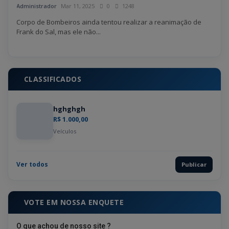
Administrador
Mar 11, 2025
0
1248
Admin
Corpo de Bombeiros ainda tentou realizar a reanimação de
Inves
Frank do Sal, mas ele não...
CLASSIFICADOS
hghghgh
R$ 1.000,00
Veículos
Ver todos
Publicar
VOTE EM NOSSA ENQUETE
O que achou de nosso site ?