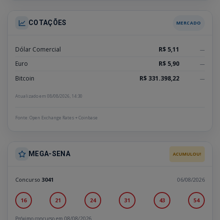
COTAÇÕES
MERCADO
Dólar Comercial
R$ 5,11
—
Euro
R$ 5,90
—
Bitcoin
R$ 331.398,22
—
Atualizado em 08/08/2026, 14:30
Fonte: Open Exchange Rates + Coinbase
MEGA-SENA
ACUMULOU!
Concurso
3041
06/08/2026
16
21
24
31
43
54
Próximo concurso em 08/08/2026