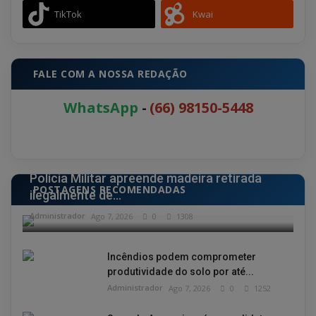
TikTok
Kwai
FALE COM A NOSSA REDAÇÃO
WhatsApp
-
(66) 98150-5448
POLÍCIA
Polícia Militar apreende madeira retirada
POSTAGENS RECOMENDADAS
ilegalmente de...
Administrador
Ago 7, 2026
0
1308
Incêndios podem comprometer
produtividade do solo por até...
Administrador
Ago 7, 2026
0
1252