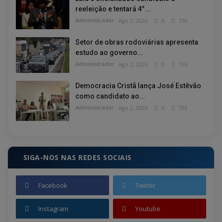
reeleição e tentará 4°...
Administrador
Ago 2, 2026
0
756
Setor de obras rodoviárias apresenta
estudo ao governo...
Administrador
Ago 2, 2026
0
755
Democracia Cristã lança José Estêvão
como candidato ao...
Administrador
Ago 2, 2026
0
753
SIGA-NOS NAS REDES SOCIAIS
Facebook
Twitter
Instagram
Youtube