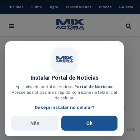
Últimas
Clima
Agro
Classificados
Vídeos
Galeria
HOME
ÚLTIMAS
CLIMA
GERAL
AGRO
Sicredi Araxingu inaugura nova
CLASSIFICADOS
agência em Capanema na
VÍDEOS
Instalar Portal de Noticias
próxima segunda-feira
GALERIA
Aplicativo do portal de notícias
Portal de Noticias
.
Acesse as notícias mais rápido, com ícone na tela inicial
ESPORTE
do celular.
RESUMO RÁPIDO
Deseja instalar no celular?
Inauguração será às 19h30 e contará com a presença do presidente,
POLÍCIA
conselheiros e diretores da cooperativa.
POLÍTICA
Não
Ok
Administrador
Jun 2, 2025
0
1948
MUSICA