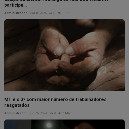
participa...
Administrador
Mar 8, 2024
0
1332
MT é o 3º com maior número de trabalhadores
resgatados
Administrador
Jun 26, 2024
0
1146