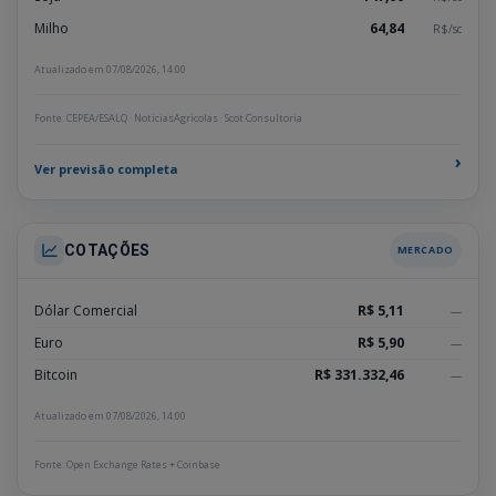
Milho
64,84
R$/sc
Atualizado em 07/08/2026, 14:00
Fonte: CEPEA/ESALQ · NoticiasAgricolas · Scot Consultoria
›
Ver previsão completa
COTAÇÕES
MERCADO
Dólar Comercial
R$ 5,11
—
Euro
R$ 5,90
—
Bitcoin
R$ 331.332,46
—
Atualizado em 07/08/2026, 14:00
Fonte: Open Exchange Rates + Coinbase