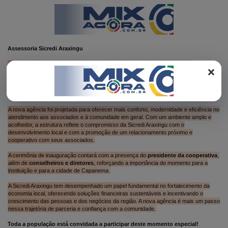
REGISTO
Assessoria Sicredi Araxingu
A comunidade de Capanema está convidada para um momento especial: a
×
inauguração da nova agência da Sicredi Araxingu, que acontecerá na
próxima
segunda-feira, dia 09 de junho, às 19h30
. O novo espaço está localizado
em um ponto estratégico da cidade, no cruzamento da
rua João Pessoa com a
travessa César Pinheiro
, em frente à
praça Frei Hermes
.
A nova agência foi projetada para oferecer mais conforto, modernidade e eficiência no
atendimento aos associados e à comunidade em geral. Com um ambiente amplo e
acolhedor, a estrutura reflete o compromisso da Sicredi Araxingu com o
desenvolvimento local e com a promoção de um relacionamento próximo e
cooperativo com seus associados.
A cerimônia de inauguração contará com a presença do
presidente da cooperativa
,
além de
conselheiros e diretores
, reforçando a importância do momento para a
instituição e para a cidade de Capanema.
A Sicredi Araxingu tem desempenhado um papel fundamental no fortalecimento da
economia local, oferecendo soluções financeiras sustentáveis e incentivando o
crescimento das pessoas e dos negócios da região. A nova agência é mais um passo
nessa trajetória de parceria e confiança com a comunidade.
Toda a população está convidada a participar deste momento especial!