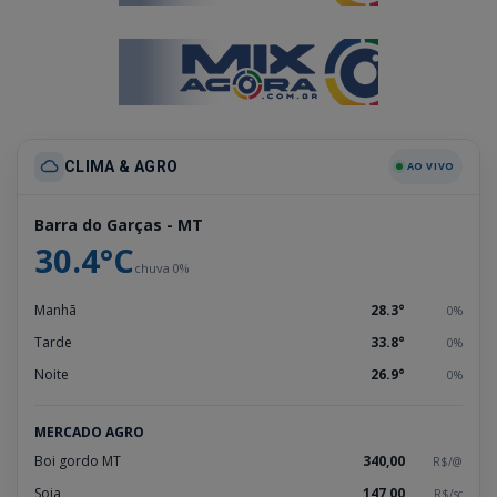
CLIMA & AGRO
AO VIVO
Barra do Garças - MT
30.4°C
chuva 0%
Manhã
28.3°
0%
Tarde
33.8°
0%
Noite
26.9°
0%
MERCADO AGRO
Boi gordo MT
340,00
R$/@
Soja
147,00
R$/sc