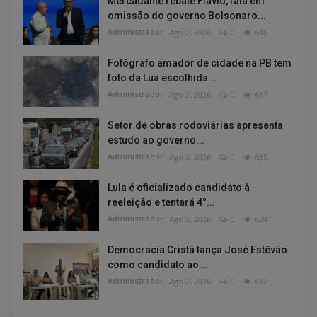
Mercadante rebate Flávio, fala em
omissão do governo Bolsonaro...
Administrador
Ago 2, 2026
0
645
Fotógrafo amador de cidade na PB tem
foto da Lua escolhida...
Administrador
Ago 2, 2026
0
637
Setor de obras rodoviárias apresenta
estudo ao governo...
Administrador
Ago 2, 2026
0
635
Lula é oficializado candidato à
reeleição e tentará 4°...
Administrador
Ago 2, 2026
0
634
Democracia Cristã lança José Estêvão
como candidato ao...
Administrador
Ago 2, 2026
0
632