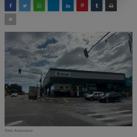
GERAL
SAÚDE
CIDADE
MEIO AMBIENTE
COMO ANUNCIAR
EDUCAÇÃO
RÁDIO AO VIVO
QUEM SOMOS
CONTATO
MIX AGORA TV
CONECTE-SE
Foto: Assessoria