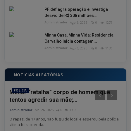
PF deflagra operação e investiga
desvio de R$ 308 milhões...
Administrador
Ago 6, 2026
0
1279
Minha Casa, Minha Vida: Residencial
Carvalho inicia contagem...
Administrador
Ago 6, 2026
0
1170
NOTICIAS ALEATÓRIAS
POLÍCIA
PO
re
Menor “retalha” corpo de homem que
Jan
tentou agredir sua mãe;...
diá
Administrador
Mai 26, 2025
0
1933
Admin
O rapaz, de 17 anos, não fugiu do local e esperou pela polícia;
Pré-
vítima foi socorrida.
todos