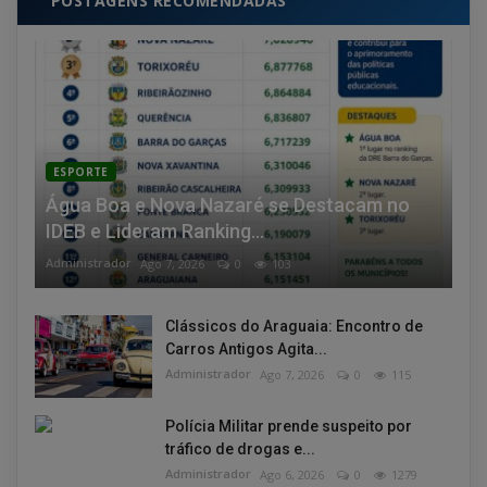
POSTAGENS RECOMENDADAS
ESPORTE
Água Boa e Nova Nazaré se Destacam no
IDEB e Lideram Ranking...
Administrador
Ago 7, 2026
0
103
Clássicos do Araguaia: Encontro de
Carros Antigos Agita...
Administrador
Ago 7, 2026
0
115
Polícia Militar prende suspeito por
tráfico de drogas e...
Administrador
Ago 6, 2026
0
1279