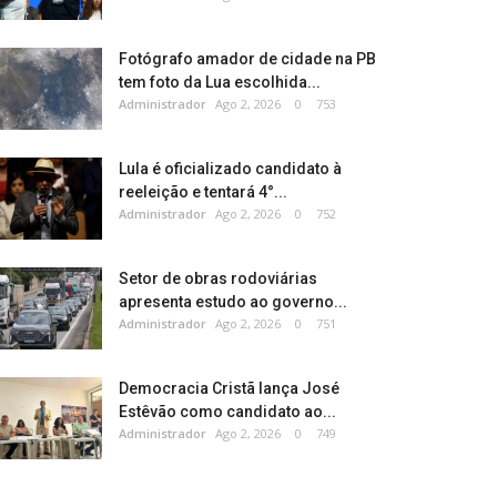
Fotógrafo amador de cidade na PB
tem foto da Lua escolhida...
Administrador
Ago 2, 2026
0
753
Lula é oficializado candidato à
reeleição e tentará 4°...
Administrador
Ago 2, 2026
0
752
Setor de obras rodoviárias
apresenta estudo ao governo...
Administrador
Ago 2, 2026
0
751
Democracia Cristã lança José
Estêvão como candidato ao...
Administrador
Ago 2, 2026
0
749