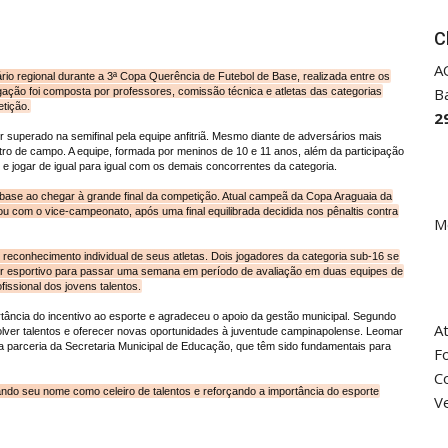
C
A
io regional durante a 3ª Copa Querência de Futebol de Base, realizada entre os
B
gação foi composta por professores, comissão técnica e atletas das categorias
tição.
2
r superado na semifinal pela equipe anfitriã. Mesmo diante de adversários mais
tro de campo. A equipe, formada por meninos de 10 e 11 anos, além da participação
l e jogar de igual para igual com os demais concorrentes da categoria.
 base ao chegar à grande final da competição. Atual campeã da Copa Araguaia da
u com o vice-campeonato, após uma final equilibrada decidida nos pênaltis contra
M
conhecimento individual de seus atletas. Dois jogadores da categoria sub-16 se
or esportivo para passar uma semana em período de avaliação em duas equipes de
fissional dos jovens talentos.
tância do incentivo ao esporte e agradeceu o apoio da gestão municipal. Segundo
A
olver talentos e oferecer novas oportunidades à juventude campinapolense. Leomar
a parceria da Secretaria Municipal de Educação, que têm sido fundamentais para
Fo
Co
ndo seu nome como celeiro de talentos e reforçando a importância do esporte
V