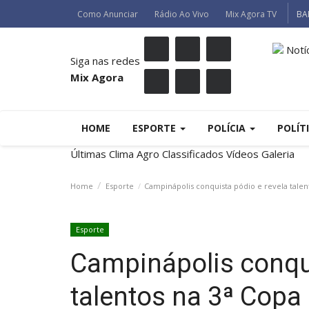
Como Anunciar
Rádio Ao Vivo
Mix Agora TV
BA
Notí
Siga nas redes
Mix Agora
HOME
ESPORTE
POLÍCIA
POLÍT
Últimas
Clima
Agro
Classificados
Vídeos
Galeria
Home
Esporte
Campinápolis conquista pódio e revela talen
Esporte
Campinápolis conqui
talentos na 3ª Copa