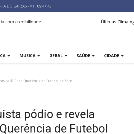
RRA DO GARçAS - MT
09:47:44
cia com credibilidade
Últimas
Clima
A
ICA
MUSICA
GERAL
SAÚDE
CIDADE
tos na 3ª Copa Querência de Futebol de Base
sta pódio e revela
 Querência de Futebol