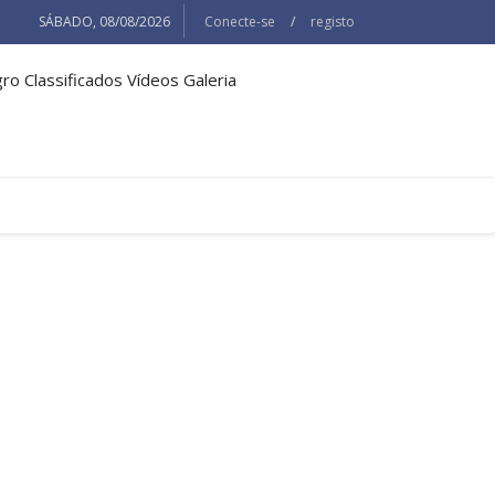
SÁBADO, 08/08/2026
Conecte-se
/
registo
gro
Classificados
Vídeos
Galeria