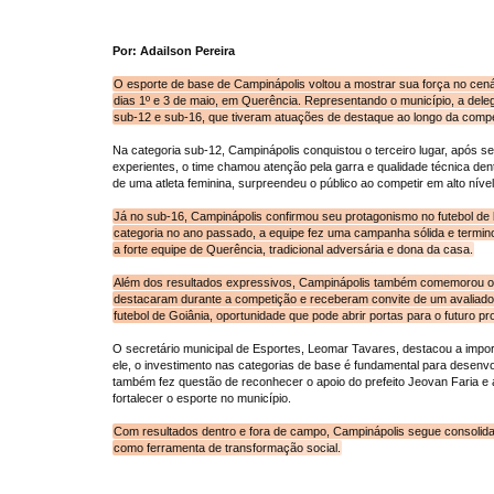
Por: Adailson Pereira
O esporte de base de Campinápolis voltou a mostrar sua força no cenár
dias 1º e 3 de maio, em Querência. Representando o município, a dele
sub-12 e sub-16, que tiveram atuações de destaque ao longo da compe
Na categoria sub-12, Campinápolis conquistou o terceiro lugar, após se
experientes, o time chamou atenção pela garra e qualidade técnica den
de uma atleta feminina, surpreendeu o público ao competir em alto níve
Já no sub-16, Campinápolis confirmou seu protagonismo no futebol de
categoria no ano passado, a equipe fez uma campanha sólida e termino
a forte equipe de Querência, tradicional adversária e dona da casa.
Além dos resultados expressivos, Campinápolis também comemorou o re
destacaram durante a competição e receberam convite de um avaliad
futebol de Goiânia, oportunidade que pode abrir portas para o futuro pro
O secretário municipal de Esportes, Leomar Tavares, destacou a impor
ele, o investimento nas categorias de base é fundamental para desenv
também fez questão de reconhecer o apoio do prefeito Jeovan Faria e 
fortalecer o esporte no município.
Com resultados dentro e fora de campo, Campinápolis segue consolida
como ferramenta de transformação social.