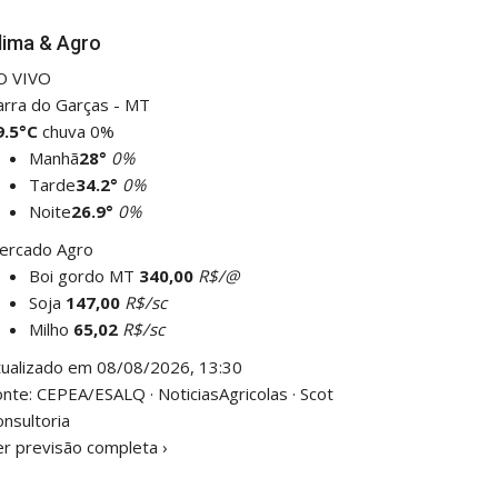
lima & Agro
O VIVO
arra do Garças - MT
9.5°C
chuva 0%
Manhã
28°
0%
Tarde
34.2°
0%
Noite
26.9°
0%
ercado Agro
Boi gordo MT
340,00
R$/@
Soja
147,00
R$/sc
Milho
65,02
R$/sc
tualizado em 08/08/2026, 13:30
nte: CEPEA/ESALQ · NoticiasAgricolas · Scot
nsultoria
er previsão completa
›