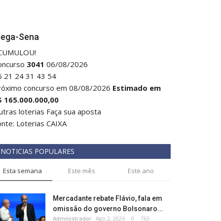
ega-Sena
CUMULOU!
oncurso
3041
06/08/2026
6
21
24
31
43
54
róximo concurso em 08/08/2026
Estimado em
$ 165.000.000,00
tras loterias
Faça sua aposta
onte: Loterias CAIXA
NOTICIAS POPULARES
Esta semana
Este mês
Este ano
Mercadante rebate Flávio, fala em
omissão do governo Bolsonaro...
Administrador
Ago 2, 2026
0
763