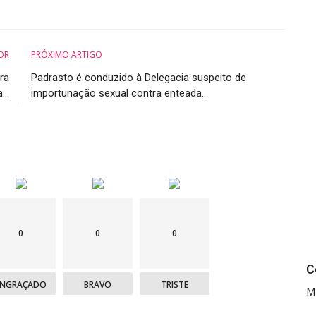
OR
PRÓXIMO ARTIGO
ra
Padrasto é conduzido à Delegacia suspeito de
..
importunação sexual contra enteada...
0
0
0
C
ENGRAÇADO
BRAVO
TRISTE
M