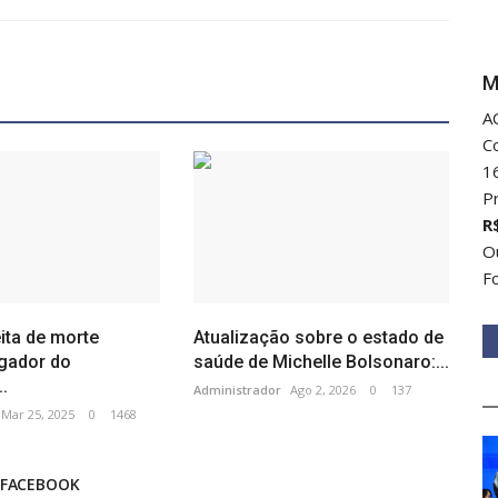
M
A
C
1
P
R
Ou
F
ita de morte
Atualização sobre o estado de
ogador do
saúde de Michelle Bolsonaro:...
.
Administrador
Ago 2, 2026
0
137
Mar 25, 2025
0
1468
 FACEBOOK