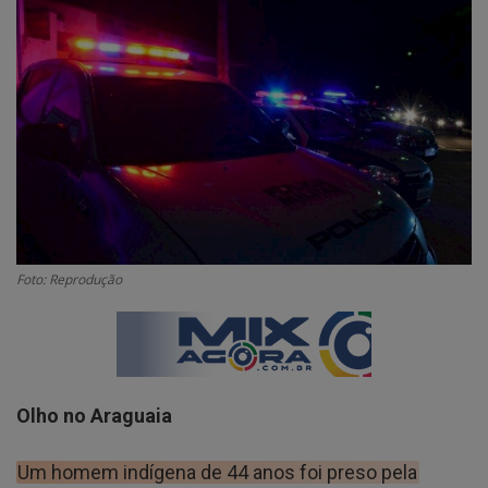
GERAL
SAÚDE
CIDADE
MEIO AMBIENTE
COMO ANUNCIAR
EDUCAÇÃO
RÁDIO AO VIVO
Foto: Reprodução
QUEM SOMOS
CONTATO
MIX AGORA TV
Olho no Araguaia
CONECTE-SE
Um homem indígena de 44 anos foi preso pela