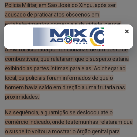
REGISTO
Polícia Militar, em São José do Xingu, após ser
acusado de praticar atos obscenos em
estabelecimentos comerciais da cidade, causar
×
transtornos e ameaçar policiais militares.
A PM foi acionada por funcionárias de um posto de
combustíveis, que relataram que o suspeito estaria
exibindo as partes íntimas para elas. Ao chegar ao
local, os policiais foram informados de que o
homem havia saído em direção a uma frutaria nas
proximidades.
Na sequência, a guarnição se deslocou até o
comércio indicado, onde testemunhas relataram que
o suspeito voltou a mostrar o órgão genital para