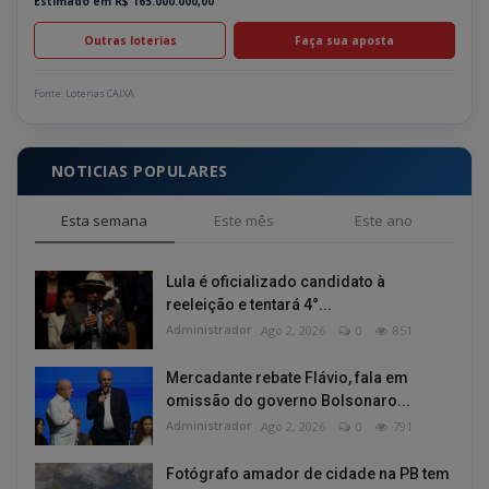
Estimado em R$ 165.000.000,00
Outras loterias
Faça sua aposta
Fonte: Loterias CAIXA
NOTICIAS POPULARES
Esta semana
Este mês
Este ano
Lula é oficializado candidato à
reeleição e tentará 4°...
Administrador
Ago 2, 2026
0
851
Mercadante rebate Flávio, fala em
omissão do governo Bolsonaro...
Administrador
Ago 2, 2026
0
791
Fotógrafo amador de cidade na PB tem