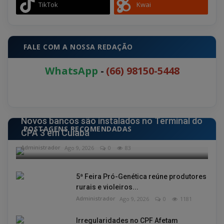
TikTok
Kwai
FALE COM A NOSSA REDAÇÃO
WhatsApp
-
(66) 98150-5448
ESPORTE
Novos bancos são instalados no Terminal do
POSTAGENS RECOMENDADAS
CPA 3 em Cuiabá
Administrador
Ago 9, 2026
0
83
5ª Feira Pró-Genética reúne produtores
rurais e violeiros...
Administrador
Ago 9, 2026
0
1181
Irregularidades no CPF Afetam