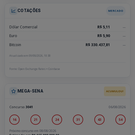
COTAÇÕES
MERCADO
Dólar Comercial
R$ 5,11
—
Euro
R$ 5,90
—
Bitcoin
R$ 330.437,81
—
Atualizado em 09/08/2026, 10:30
Fonte: Open Exchange Rates + Coinbase
MEGA-SENA
ACUMULOU!
Concurso
3041
06/08/2026
16
21
24
31
43
54
Próximo concurso em 08/08/2026