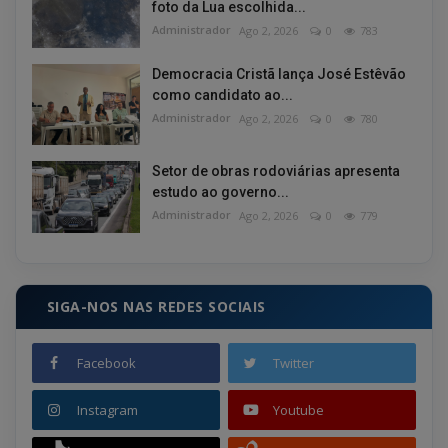
foto da Lua escolhida...
Administrador
Ago 2, 2026
0
783
Democracia Cristã lança José Estêvão
como candidato ao...
Administrador
Ago 2, 2026
0
780
Setor de obras rodoviárias apresenta
estudo ao governo...
Administrador
Ago 2, 2026
0
779
SIGA-NOS NAS REDES SOCIAIS
Facebook
Twitter
Instagram
Youtube