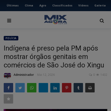
Últimas
Clima
Agro
Classificados
Vídeos
Galeria
HOME
ÚLTIMAS
CLIMA
POLÍCIA
AGRO
Indígena é preso pela PM após
CLASSIFICADOS
mostrar órgãos genitais em
VÍDEOS
comércios de São José do Xingu
GALERIA
Administrador
Mai 12, 2026
0
1432
ESPORTE
POLÍCIA
POLÍTICA
MUSICA