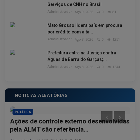
Serviços de CNH no Brasil
Administrador
Ago 9, 2026
0
81
Mato Grosso lidera país em procura
por crédito com alta...
Administrador
Ago 8, 2026
0
1251
Prefeitura entra na Justiça contra
Águas de Barra do Garças;...
Administrador
Ago 8, 2026
0
1244
NOTICIAS ALEATÓRIAS
POLÍTICA
PO
Ações de controle externo desenvolvidas
Ver
pela ALMT são referência...
pos