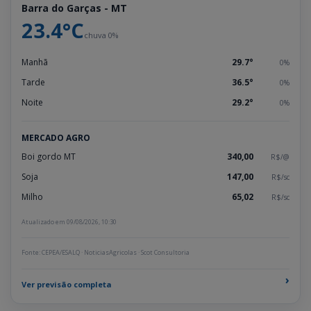
Barra do Garças - MT
23.4°C
chuva 0%
Manhã
29.7°
0%
Tarde
36.5°
0%
Noite
29.2°
0%
MERCADO AGRO
Boi gordo MT
340,00
R$/@
Soja
147,00
R$/sc
Milho
65,02
R$/sc
Atualizado em 09/08/2026, 10:30
Fonte: CEPEA/ESALQ · NoticiasAgricolas · Scot Consultoria
›
Ver previsão completa