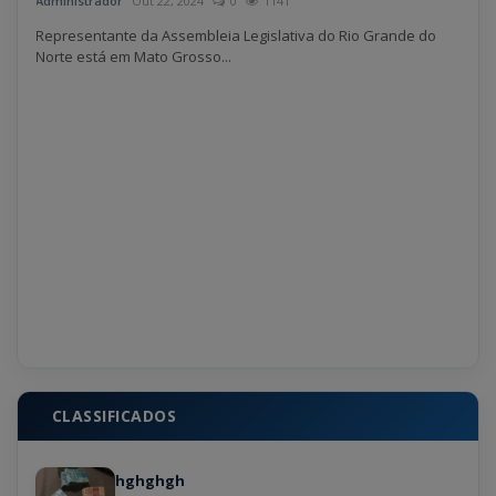
Administrador
Out 22, 2024
0
1141
Admin
Representante da Assembleia Legislativa do Rio Grande do
O pa
Norte está em Mato Grosso...
most
CLASSIFICADOS
hghghgh