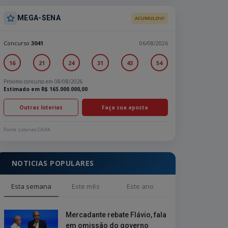
MEGA-SENA
ACUMULOU!
Concurso
3041
06/08/2026
16
21
24
31
43
54
Próximo concurso em 08/08/2026
Estimado em R$ 165.000.000,00
Outras loterias
Faça sua aposta
Fonte: Loterias CAIXA
NOTICIAS POPULARES
Esta semana
Este mês
Este ano
Mercadante rebate Flávio, fala
em omissão do governo