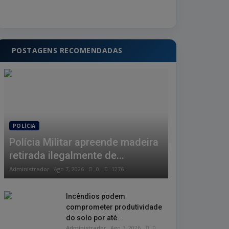
POSTAGENS RECOMENDADAS
POLÍCIA
Polícia Militar apreende madeira
retirada ilegalmente de...
Administrador
Ago 7, 2026
0
1276
Incêndios podem
comprometer produtividade
do solo por até...
Administrador
Ago 7, 2026
0