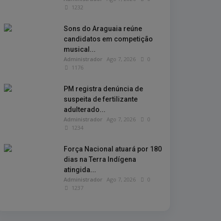
1232
Sons do Araguaia reúne
candidatos em competição
musical...
Administrador
Ago 7, 2026
0
1176
PM registra denúncia de
suspeita de fertilizante
adulterado...
Administrador
Ago 7, 2026
0
1234
Força Nacional atuará por 180
dias na Terra Indígena
atingida...
Administrador
Ago 7, 2026
0
1237