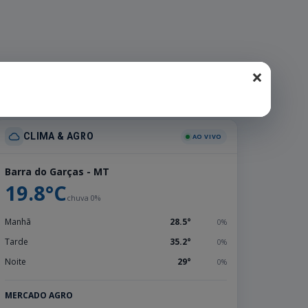
×
CLIMA & AGRO
AO VIVO
Barra do Garças - MT
19.8°C
chuva 0%
Manhã
28.5°
0%
Tarde
35.2°
0%
Noite
29°
0%
MERCADO AGRO