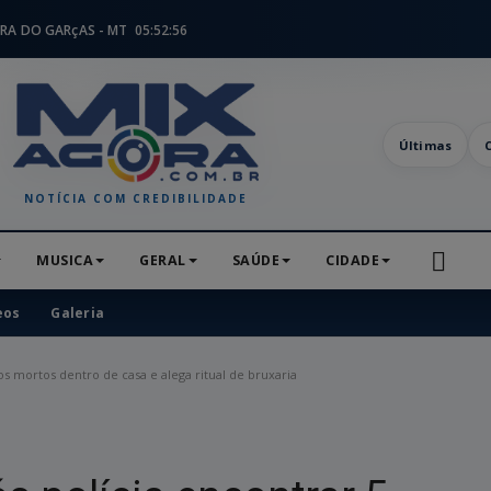
RA DO GARçAS - MT
05:52:58
Últimas
NOTÍCIA COM CREDIBILIDADE
MUSICA
GERAL
SAÚDE
CIDADE
eos
Galeria
s mortos dentro de casa e alega ritual de bruxaria