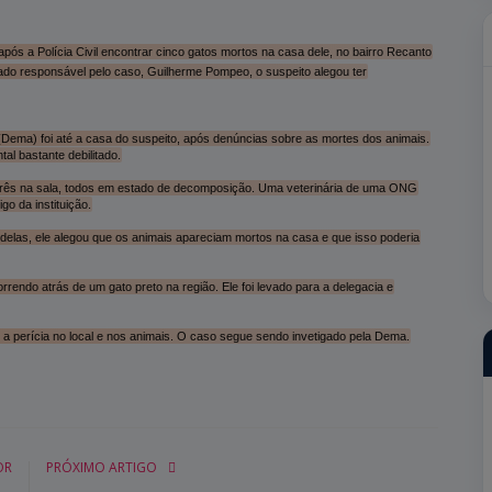
pós a Polícia Civil encontrar cinco gatos mortos na casa dele, no bairro Recanto
do responsável pelo caso, Guilherme Pompeo, o suspeito alegou ter
(Dema) foi até a casa do suspeito, após denúncias sobre as mortes dos animais.
al bastante debilitado.
e três na sala, todos em estado de decomposição. Uma veterinária de uma ONG
go da instituição.
delas, ele alegou que os animais apareciam mortos na casa e que isso poderia
rrendo atrás de um gato preto na região. Ele foi levado para a delegacia e
zou a perícia no local e nos animais. O caso segue sendo invetigado pela Dema.
OR
PRÓXIMO ARTIGO