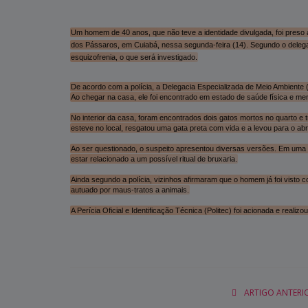
Um homem de 40 anos, que não teve a identidade divulgada, foi preso a
dos Pássaros, em Cuiabá, nessa segunda-feira (14). Segundo o delega
esquizofrenia, o que será investigado.
De acordo com a polícia, a Delegacia Especializada de Meio Ambiente 
Ao chegar na casa, ele foi encontrado em estado de saúde física e ment
No interior da casa, foram encontrados dois gatos mortos no quarto 
esteve no local, resgatou uma gata preta com vida e a levou para o abri
Ao ser questionado, o suspeito apresentou diversas versões. Em uma 
estar relacionado a um possível ritual de bruxaria.
Ainda segundo a polícia, vizinhos afirmaram que o homem já foi visto co
autuado por maus-tratos a animais.
A Perícia Oficial e Identificação Técnica (Politec) foi acionada e reali
ARTIGO ANTERI