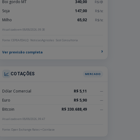
Boi gordo MT
340,00
R$/@
Soja
147,00
R$/sc
Milho
65,02
R$/sc
Atualizado em 08/08/2026, 09:30
Fonte: CEPEA/ESALQ · NoticiasAgricolas · Scot Consultoria
›
Ver previsão completa
COTAÇÕES
MERCADO
Dólar Comercial
R$ 5,11
—
Euro
R$ 5,90
—
Bitcoin
R$ 330.688,49
—
Atualizado em 08/08/2026, 09:47
Fonte: Open Exchange Rates + Coinbase