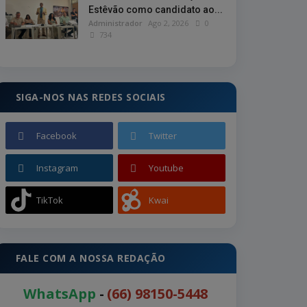
Estêvão como candidato ao...
Administrador
Ago 2, 2026
0
734
SIGA-NOS NAS REDES SOCIAIS
Facebook
Twitter
Instagram
Youtube
TikTok
Kwai
FALE COM A NOSSA REDAÇÃO
WhatsApp
-
(66) 98150-5448