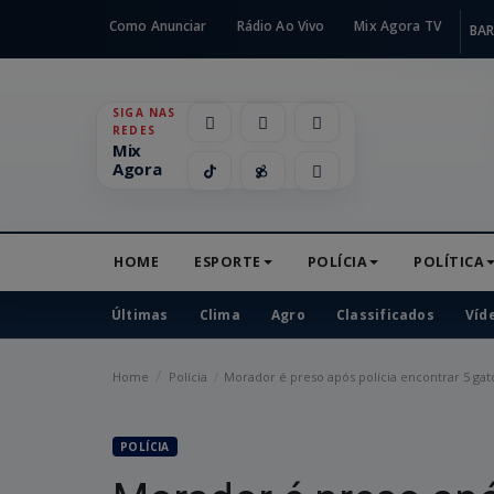
Como Anunciar
Rádio Ao Vivo
Mix Agora TV
BAR
SIGA NAS
REDES
Mix
Agora
HOME
ESPORTE
POLÍCIA
POLÍTICA
Últimas
Clima
Agro
Classificados
Víd
Home
Polícia
Morador é preso após polícia encontrar 5 gato
POLÍCIA