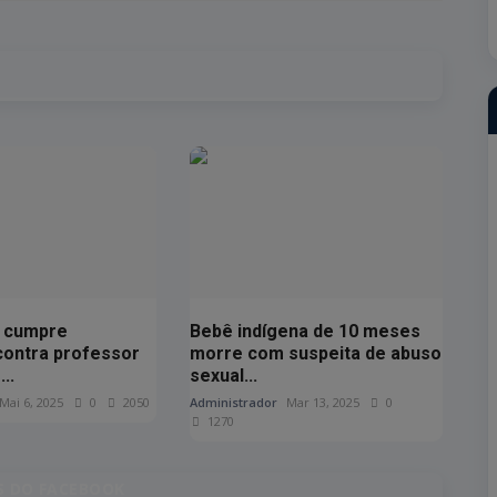
il cumpre
Bebê indígena de 10 meses
ontra professor
morre com suspeita de abuso
..
sexual...
Mai 6, 2025
0
2050
Administrador
Mar 13, 2025
0
1270
 DO FACEBOOK