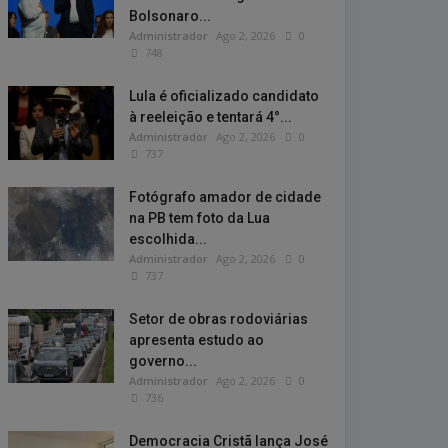
Bolsonaro...
Administrador
Ago 2, 2026
0
748
Lula é oficializado candidato
à reeleição e tentará 4°...
Administrador
Ago 2, 2026
0
737
Fotógrafo amador de cidade
na PB tem foto da Lua
escolhida...
Administrador
Ago 2, 2026
0
737
Setor de obras rodoviárias
apresenta estudo ao
governo...
Administrador
Ago 2, 2026
0
736
Democracia Cristã lança José