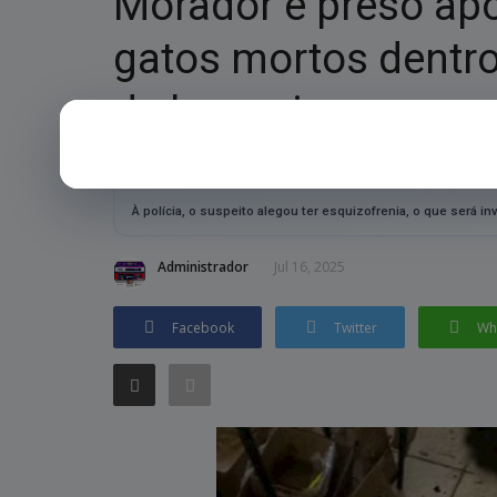
Morador é preso apó
gatos mortos dentro 
de bruxaria
RESUMO RÁPIDO
À polícia, o suspeito alegou ter esquizofrenia, o que será in
Administrador
Jul 16, 2025
Facebook
Twitter
Wh