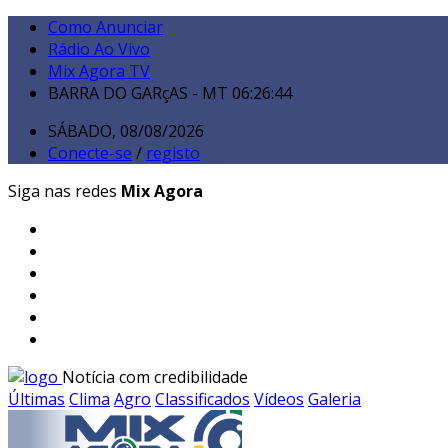
Como Anunciar
Rádio Ao Vivo
Mix Agora TV
BARRA DO GARçAS - MT
06:26:45
SÁBADO, 08/08/2026
Conecte-se
/
registo
Siga nas redes
Mix Agora
Notícia com credibilidade
Últimas
Clima
Agro
Classificados
Vídeos
Galeria