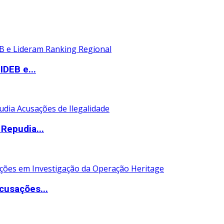
DEB e...
Repudia...
cusações...