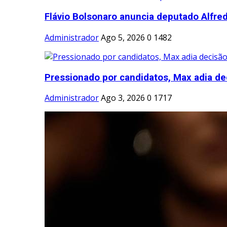
Flávio Bolsonaro anuncia deputado Alfred
Administrador
Ago 5, 2026
0
1482
Pressionado por candidatos, Max adia dec
Administrador
Ago 3, 2026
0
1717