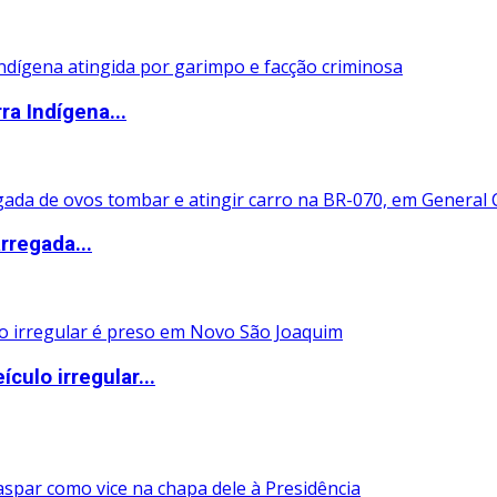
ra Indígena...
rregada...
ulo irregular...