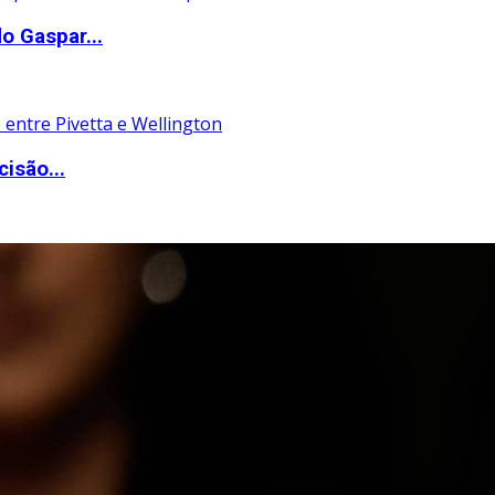
o Gaspar...
isão...