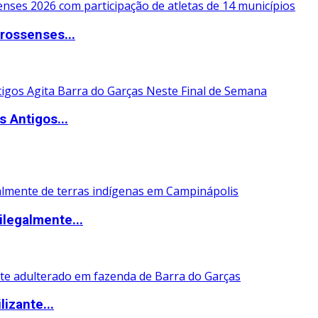
rossenses...
 Antigos...
ilegalmente...
izante...