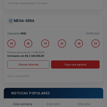
Fonte: Open Exchange Rates + Coinbase
MEGA-SENA
Concurso
3042
09/08/2026
02
05
10
35
40
53
Próximo concurso em 11/08/2026
Estimado em R$ 3.500.000,00
Outras loterias
Faça sua aposta
Fonte: Loterias CAIXA
NOTICIAS POPULARES
Esta semana
Este mês
Este ano