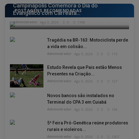
Campinápolis Comemora o Dia do
POSTAGENS RECOMENDADAS
Evangélico com Carreata...
Administrador
Ago 9, 2026
0
1198
Tragédia na BR-163: Motociclista perde
a vida em colisão...
Administrador
Ago 9, 2026
0
115
Estudo Revela que Pais estão Menos
Presentes na Criação...
Administrador
Ago 9, 2026
0
127
Novos bancos são instalados no
Terminal do CPA 3 em Cuiabá
Administrador
Ago 9, 2026
0
136
5ª Feira Pró-Genética reúne produtores
rurais e violeiros...
Administrador
Ago 9, 2026
0
1207