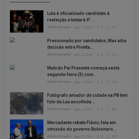
Lula é oficializado candidato à
reeleição e tentará 4°...
Administrador
Ago 2, 2026
0
817
Pressionado por candidatos, Max adia
decisão entre Pivetta...
Administrador
Ago 3, 2026
0
816
Mutirão Pai Presente começa nesta
segunda-feira (3) com...
Administrador
Ago 3, 2026
0
810
Fotógrafo amador de cidade na PB tem
foto da Lua escolhida...
Administrador
Ago 2, 2026
0
687
Mercadante rebate Flávio, fala em
omissão do governo Bolsonaro...
Administrador
Ago 2, 2026
0
687