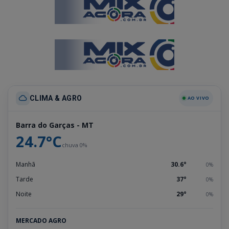
CLIMA & AGRO
AO VIVO
Barra do Garças - MT
24.7°C
chuva 0%
Manhã
30.6°
0%
Tarde
37°
0%
Noite
29°
0%
MERCADO AGRO