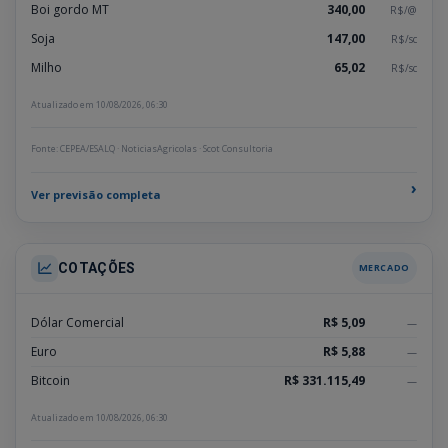
Boi gordo MT
340,00
R$/@
Soja
147,00
R$/sc
Milho
65,02
R$/sc
Atualizado em 10/08/2026, 06:30
Fonte: CEPEA/ESALQ · NoticiasAgricolas · Scot Consultoria
›
Ver previsão completa
COTAÇÕES
MERCADO
Dólar Comercial
R$ 5,09
—
Euro
R$ 5,88
—
Bitcoin
R$ 331.115,49
—
Atualizado em 10/08/2026, 06:30