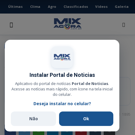
Últimas
Clima
Agro
Classificados
Vídeos
Galeria
HOME
ÚLTIMAS
CLIMA
POLÍTICA
AGRO
ALMT debate piso salarial e
CLASSIFICADOS
valorização da enfermagem
VÍDEOS
Instalar Portal de Noticias
GALERIA
Aplicativo do portal de notícias
Portal de Noticias
.
RESUMO RÁPIDO
Acesse as notícias mais rápido, com ícone na tela inicial
ESPORTE
Primeira reunião reuniu profissionais para tratar dos principais
do celular.
gargalos da profissão.
Deseja instalar no celular?
POLÍCIA
Administrador
Jun 27, 2025
0
1895
POLÍTICA
Não
Ok
MUSICA