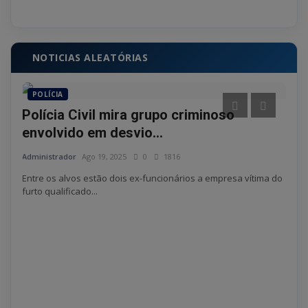
NOTICIAS ALEATÓRIAS
POLÍCIA
CI
Polícia Civil mira grupo criminoso
Exp
envolvido em desvio...
arq
Administrador
Ago 19, 2025
0
1816
Admin
Entre os alvos estão dois ex-funcionários a empresa vítima do
Sina
furto qualificado...
do Al