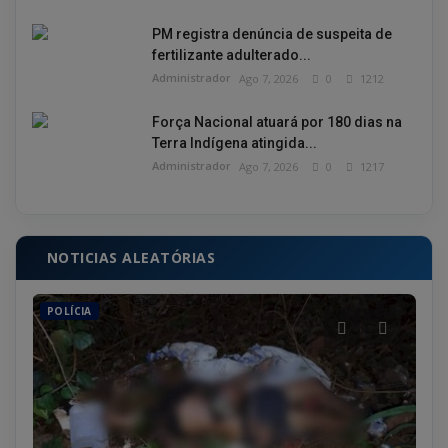
PM registra denúncia de suspeita de
fertilizante adulterado...
Administrador
Ago 7, 2026
0
1212
Força Nacional atuará por 180 dias na
Terra Indígena atingida...
Administrador
Ago 7, 2026
0
1217
NOTICIAS ALEATÓRIAS
POLÍCIA
GE
a
Jui
tor
Admin
tal,
O jui