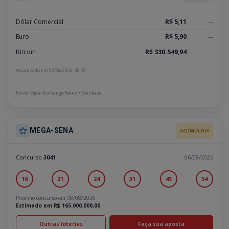
Dólar Comercial
R$ 5,11
—
Euro
R$ 5,90
—
Bitcoin
R$ 330.549,94
—
Atualizado em 08/08/2026, 06:30
Fonte: Open Exchange Rates + Coinbase
MEGA-SENA
ACUMULOU!
Concurso
3041
06/08/2026
16
21
24
31
43
54
Próximo concurso em 08/08/2026
Estimado em R$ 165.000.000,00
Outras loterias
Faça sua aposta