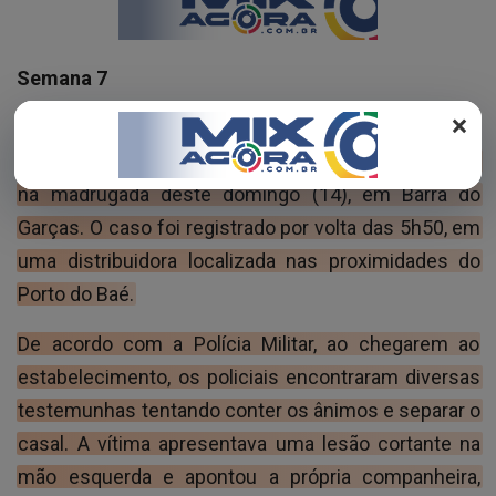
REGISTO
Semana 7
×
Uma discussão entre um casal terminou com um
homem de 31 anos ferido por um golpe de canivete
na madrugada deste domingo (14), em Barra do
Garças. O caso foi registrado por volta das 5h50, em
uma distribuidora localizada nas proximidades do
Porto do Baé.
De acordo com a Polícia Militar, ao chegarem ao
estabelecimento, os policiais encontraram diversas
testemunhas tentando conter os ânimos e separar o
casal. A vítima apresentava uma lesão cortante na
mão esquerda e apontou a própria companheira,