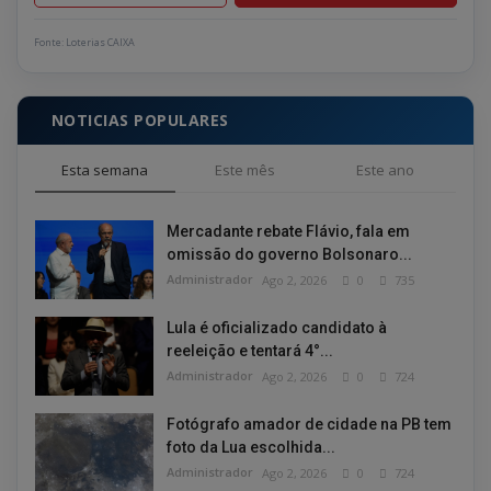
Fonte: Loterias CAIXA
NOTICIAS POPULARES
Esta semana
Este mês
Este ano
Mercadante rebate Flávio, fala em
omissão do governo Bolsonaro...
Administrador
Ago 2, 2026
0
735
Lula é oficializado candidato à
reeleição e tentará 4°...
Administrador
Ago 2, 2026
0
724
Fotógrafo amador de cidade na PB tem
foto da Lua escolhida...
Administrador
Ago 2, 2026
0
724