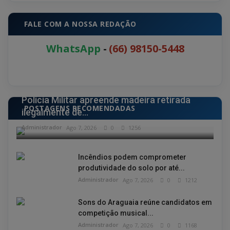
FALE COM A NOSSA REDAÇÃO
WhatsApp
-
(66) 98150-5448
POLÍCIA
Polícia Militar apreende madeira retirada
POSTAGENS RECOMENDADAS
ilegalmente de...
Administrador
Ago 7, 2026
0
1256
Incêndios podem comprometer
produtividade do solo por até...
Administrador
Ago 7, 2026
0
1212
Sons do Araguaia reúne candidatos em
competição musical...
Administrador
Ago 7, 2026
0
1168