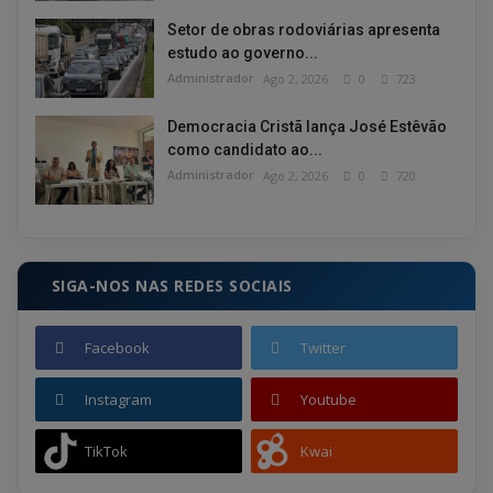
Setor de obras rodoviárias apresenta
estudo ao governo...
Administrador
Ago 2, 2026
0
723
Democracia Cristã lança José Estêvão
como candidato ao...
Administrador
Ago 2, 2026
0
720
SIGA-NOS NAS REDES SOCIAIS
Facebook
Twitter
Instagram
Youtube
TikTok
Kwai