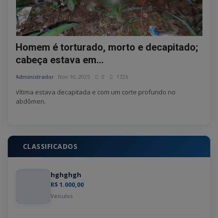
Silvâ
Homem é torturado, morto e decapitado;
cabeça estava em...
Administrador
Nov 10, 2025
0
1726
Vítima estava decapitada e com um corte profundo no
abdômen.
CLASSIFICADOS
hghghgh
R$ 1.000,00
Veículos