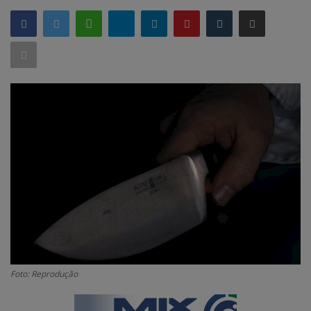
GERAL
SAÚDE
CIDADE
MEIO AMBIENTE
COMO ANUNCIAR
EDUCAÇÃO
RÁDIO AO VIVO
QUEM SOMOS
CONTATO
MIX AGORA TV
Foto: Reprodução
CONECTE-SE