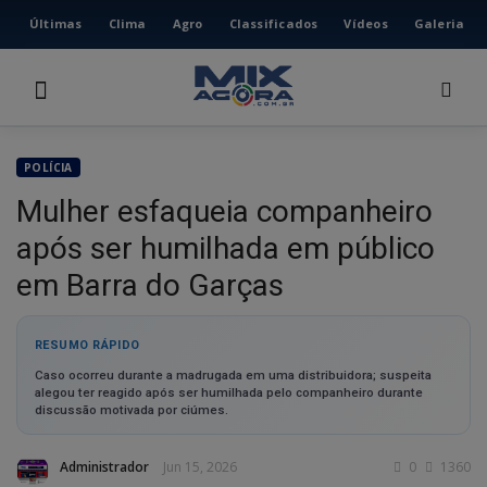
Últimas
Clima
Agro
Classificados
Vídeos
Galeria
HOME
ÚLTIMAS
CLIMA
POLÍCIA
AGRO
Mulher esfaqueia companheiro
CLASSIFICADOS
após ser humilhada em público
VÍDEOS
Instalar Portal de Noticias
em Barra do Garças
GALERIA
Aplicativo do portal de notícias
Portal de Noticias
.
Acesse as notícias mais rápido, com ícone na tela inicial
ESPORTE
do celular.
RESUMO RÁPIDO
Deseja instalar no celular?
Caso ocorreu durante a madrugada em uma distribuidora; suspeita
POLÍCIA
alegou ter reagido após ser humilhada pelo companheiro durante
discussão motivada por ciúmes.
POLÍTICA
Não
Ok
MUSICA
Administrador
Jun 15, 2026
0
1360