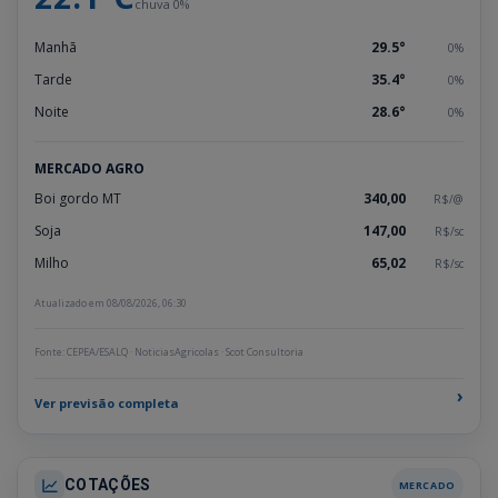
chuva 0%
Manhã
29.5°
0%
Tarde
35.4°
0%
Noite
28.6°
0%
MERCADO AGRO
Boi gordo MT
340,00
R$/@
Soja
147,00
R$/sc
Milho
65,02
R$/sc
Atualizado em 08/08/2026, 06:30
Fonte: CEPEA/ESALQ · NoticiasAgricolas · Scot Consultoria
›
Ver previsão completa
COTAÇÕES
MERCADO